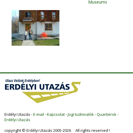
Museums
Erdélyi Utazás -
E-mail
-
Kapcsolat
-
Jogi tudnivalók
-
Quartierok
-
Erdélyi Utazás
copyright © Erdélyi Utazás 2005-2026 All rights reserved !