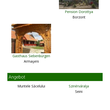
Pension Dorottya
Borzont
Gasthaus Siebenbürgen
Armaşeni
Angebot
Muntele Săcelului
Szinérváralja
Seini