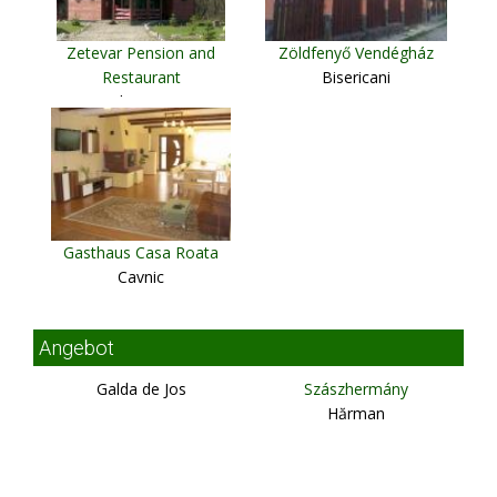
Zetevar Pension and
Zöldfenyő Vendégház
Restaurant
Bisericani
Sub Cetate
Gasthaus Casa Roata
Cavnic
Angebot
Galda de Jos
Szászhermány
Hărman