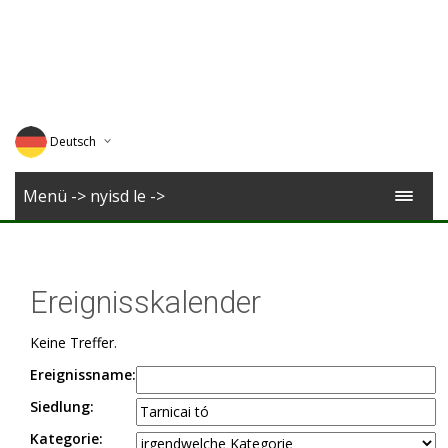
Deutsch
English
Menü -> nyisd le ->
Magyar
Romana
Ereignisskalender
Keine Treffer.
Ereignissname:
Siedlung:
Kategorie: