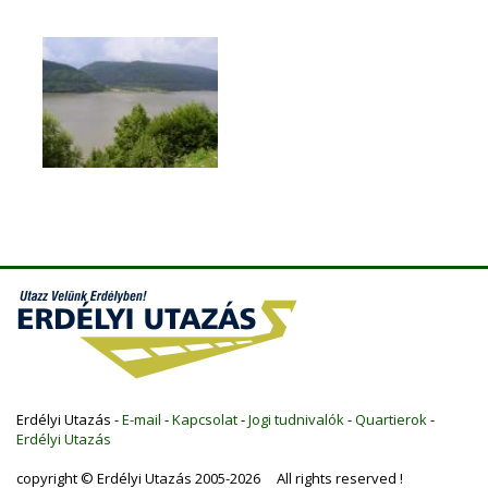
Erdélyi Utazás -
E-mail
-
Kapcsolat
-
Jogi tudnivalók
-
Quartierok
-
Erdélyi Utazás
copyright © Erdélyi Utazás 2005-2026 All rights reserved !