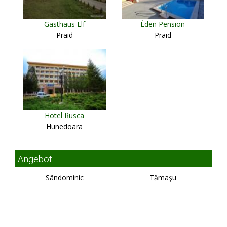
Gasthaus Elf
Éden Pension
Praid
Praid
Hotel Rusca
Hunedoara
Angebot
Sândominic
Tămaşu