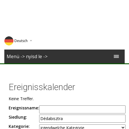
Deutsch
English
Menü -> nyisd le ->
Magyar
Romana
Ereignisskalender
Keine Treffer.
Ereignissname:
Siedlung:
Kategorie: