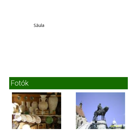
Săula
Fotók