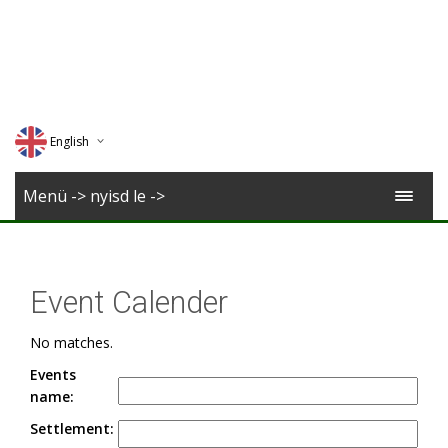
English
Deutsch
Menü -> nyisd le ->
Magyar
Romana
Event Calender
No matches.
Events
name:
Settlement: