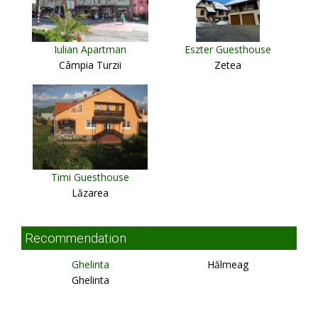
Iulian Apartman
Eszter Guesthouse
Câmpia Turzii
Zetea
Timi Guesthouse
Lăzarea
Recommendation
Ghelinta
Hălmeag
Ghelinta