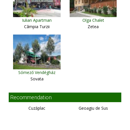
Iulian Apartman
Olga Chalet
Câmpia Turzii
Zetea
Sómező Vendégház
Sovata
Recommendation
Cuzăplac
Geoagiu de Sus