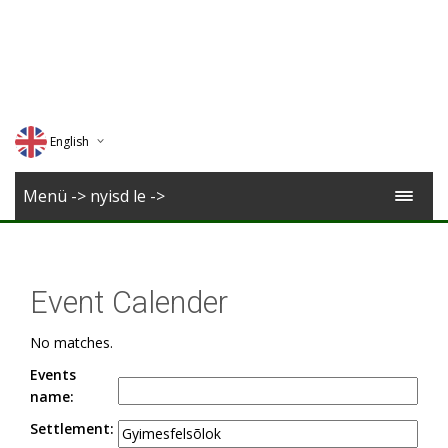
English
Deutsch
Menü -> nyisd le ->
Magyar
Romana
Event Calender
No matches.
Events
name:
Settlement: