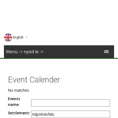
English
Deutsch
Menü -> nyisd le ->
Magyar
Romana
Event Calender
No matches.
Events
name:
Settlement: