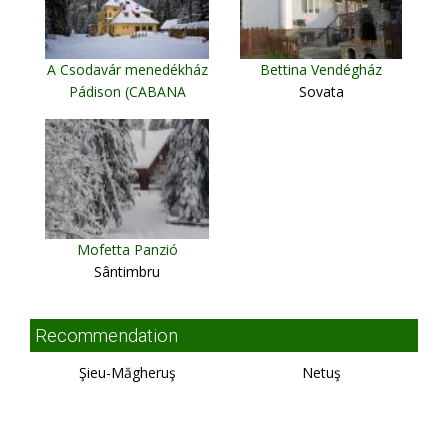
A Csodavár menedékház
Bettina Vendégház
Pádison (CABANA
Sovata
CETATILE PONORULUI)
Padis
Mofetta Panzió
Sântimbru
Recommendation
Şieu-Măgheruş
Netuş