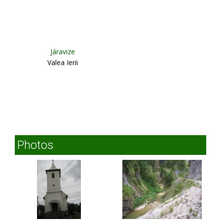
Járavize
Valea Ierii
Photos