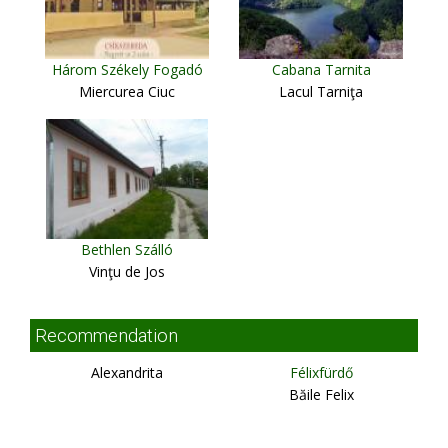
Három Székely Fogadó
Cabana Tarnita
Miercurea Ciuc
Lacul Tarniţa
Bethlen Szálló
Vinţu de Jos
Recommendation
Alexandrita
Félixfürdő
Băile Felix