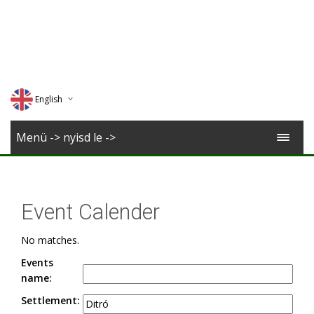
English
Deutsch
Menü -> nyisd le ->
Magyar
Romana
Event Calender
No matches.
Events
name:
Settlement: