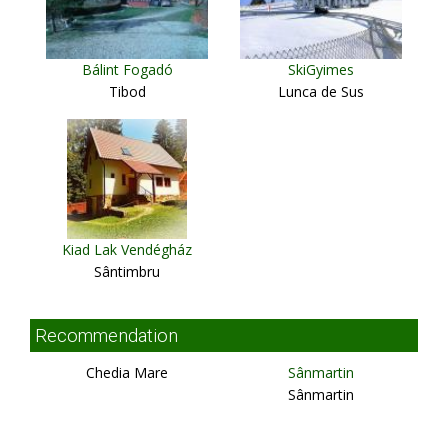
Bálint Fogadó
SkiGyimes
Tibod
Lunca de Sus
Kiad Lak Vendégház
Sântimbru
Recommendation
Chedia Mare
Sânmartin
Sânmartin