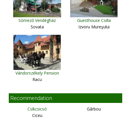
Sómező Vendégház
Guesthouse Csilla
Sovata
Izvoru Mureşului
Vándorszékely Pension
Racu
Recommendation
Csíkcsicsó
Gârbou
Ciceu