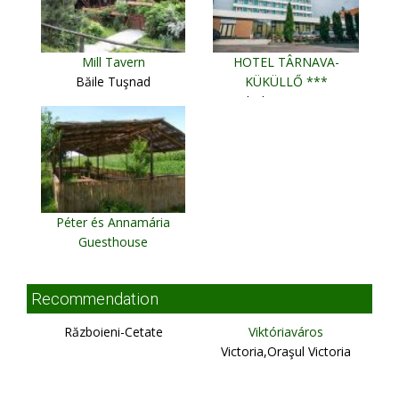
Mill Tavern
HOTEL TÂRNAVA-
Băile Tuşnad
KÜKÜLLŐ ***
Odorheiu Secuiesc
Péter és Annamária
Guesthouse
Cristur
Recommendation
Războieni-Cetate
Viktóriaváros
Victoria,Oraşul Victoria