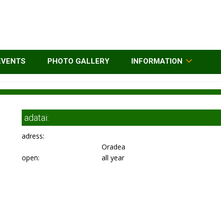
EVENTS
PHOTO GALLERY
INFORMATION
adatai:
adress:
Oradea
open:
all year