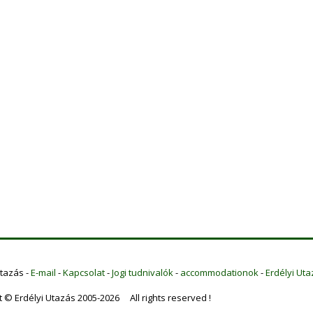
Utazás -
E-mail
-
Kapcsolat
-
Jogi tudnivalók
-
accommodationok
-
Erdélyi Uta
t © Erdélyi Utazás 2005-2026 All rights reserved !