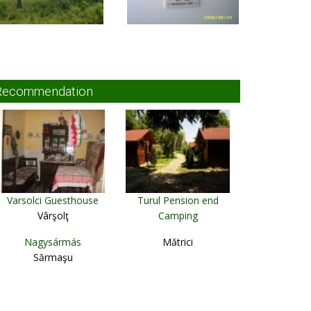
Recommendation
Varsolci Guesthouse
Turul Pension end
Vârşolţ
Camping
Remetea
Nagysármás
Mătrici
Sărmaşu