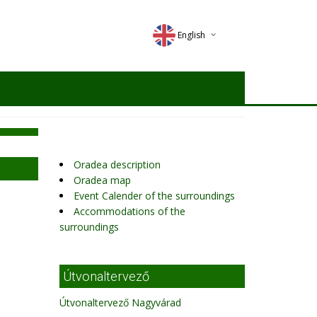
English
Deutsch
Magyar
Romana
Oradea description
Oradea map
Event Calender of the surroundings
Accommodations of the
surroundings
Útvonaltervező
Útvonaltervező Nagyvárad