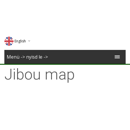
English
Deutsch
Menü -> nyisd le ->
Magyar
Jibou map
Romana