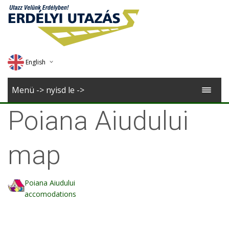
English
Deutsch
Menü -> nyisd le ->
Magyar
Poiana Aiudului
Romana
map
Poiana Aiudului
accomodations