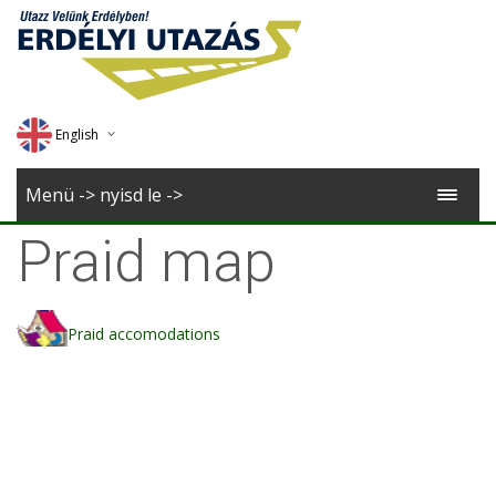
English
Deutsch
Menü -> nyisd le ->
Magyar
Praid map
Romana
Praid accomodations