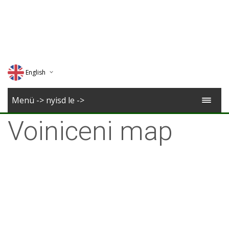
English
Deutsch
Menü -> nyisd le ->
Magyar
Voiniceni map
Romana