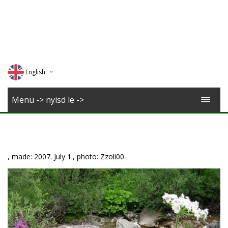
English
Deutsch
Menü -> nyisd le ->
Magyar
Romana
, made: 2007. July 1., photo: Zzoli00