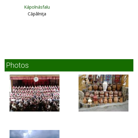
Kápolnásfalu
Căpâlniţa
Photos