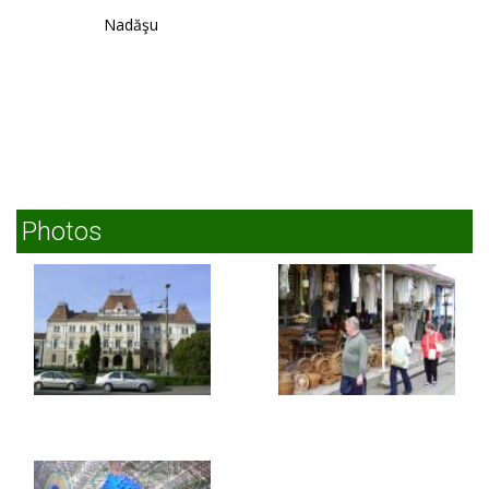
Nadăşu
Photos