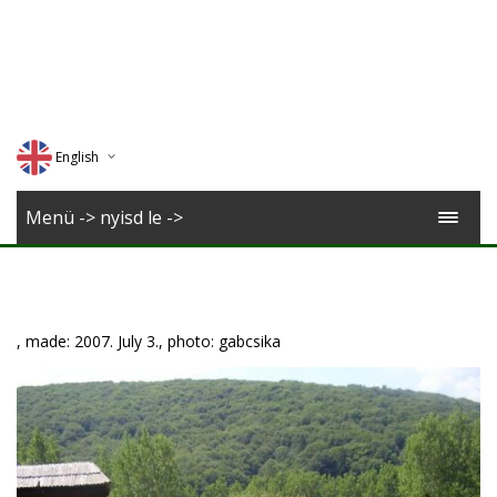
English
Deutsch
Menü -> nyisd le ->
Magyar
Romana
, made: 2007. July 3., photo: gabcsika