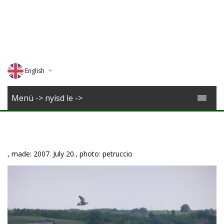
English
Deutsch
Menü -> nyisd le ->
Magyar
Romana
, made: 2007. July 20., photo: petruccio