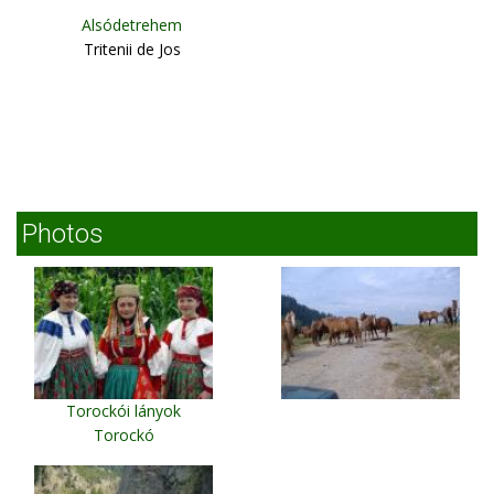
Alsódetrehem
Tritenii de Jos
Photos
Torockói lányok
Torockó