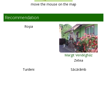
move the mouse on the map
Recommendation
Roşia
Margit Vendégház
Zetea
Turdeni
Săcărâmb