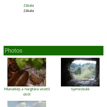
Zăbala
Zăbala
Photos
Pillanatkép a Hargitára vezető
Gyimesbükk
útról
Hargitára vezető úton
2005.08.04-én