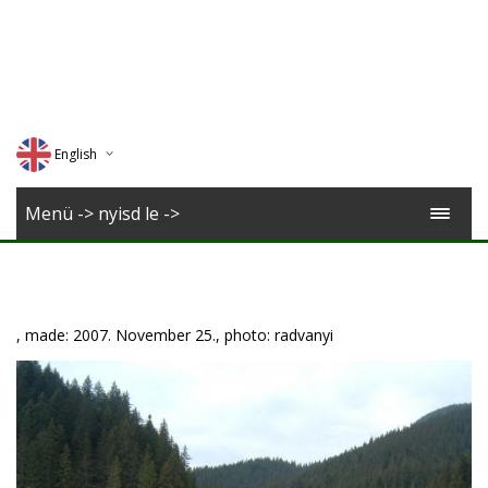
English
Deutsch
Menü -> nyisd le ->
Magyar
Romana
, made: 2007. November 25., photo: radvanyi