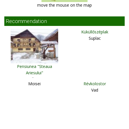
move the mouse on the map
Recommendation
Küküllőszéplak
Suplac
Pensiunea "Steaua
Ariesului"
Albac
Moisei
Révkolostor
Vad