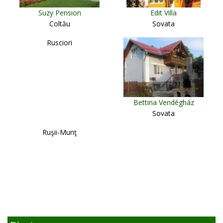
Suzy Pension
Edit Villa
Coltău
Sovata
Rusciori
Bettina Vendégház
Sovata
Ruşii-Munţ