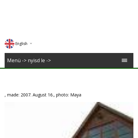
English
Deutsch
Menü -> nyisd le ->
Magyar
Romana
, made: 2007. August 16., photo: Maya