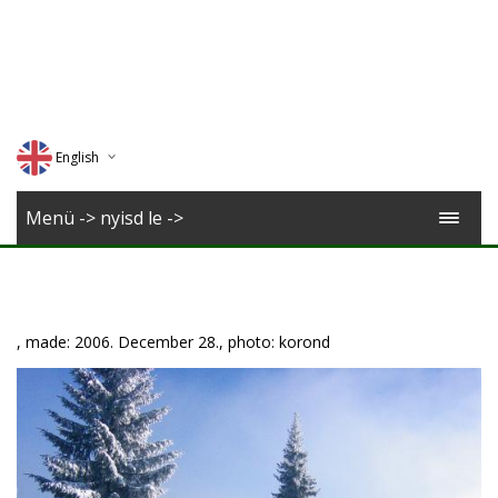
English
Deutsch
Menü -> nyisd le ->
Magyar
Romana
, made: 2006. December 28., photo: korond