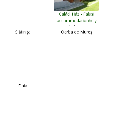
Caládi Ház - Falusi
accommodationhely
Sândominic
Slătiniţa
Oarba de Mureş
Daia