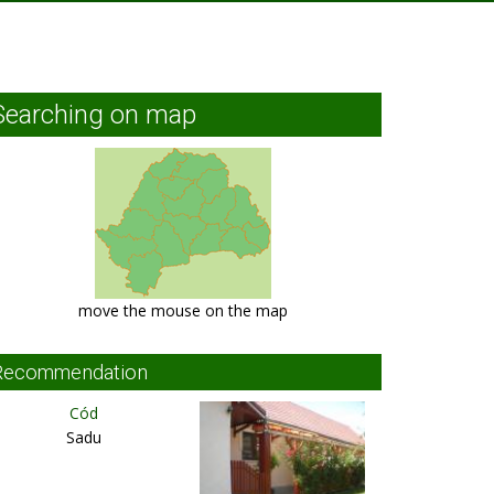
Searching on map
move the mouse on the map
Recommendation
Cód
Sadu