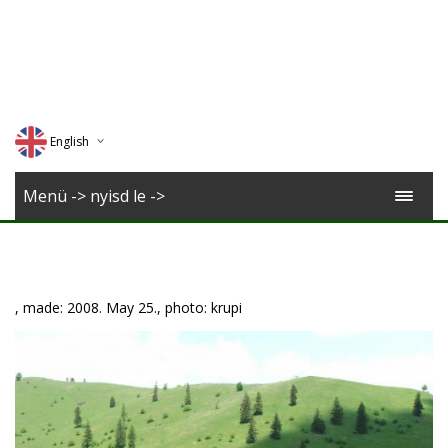
English
Deutsch
Menü -> nyisd le ->
Magyar
Romana
, made: 2008. May 25., photo: krupi