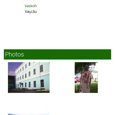
Gheorgheni
Vaskoh
Vaşcău
Photos