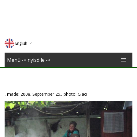
English
Deutsch
Menü -> nyisd le ->
Magyar
Romana
, made: 2008. September 25., photo: Glaci