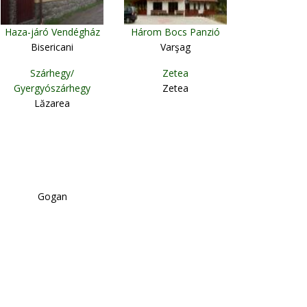
Haza-járó Vendégház
Három Bocs Panzió
Bisericani
Varşag
Szárhegy/
Zetea
Gyergyószárhegy
Zetea
Lăzarea
Gogan