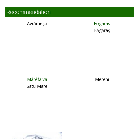
Recommendation
Avrămeşti
Fogaras
Făgăraş
Máréfalva
Mereni
Satu Mare