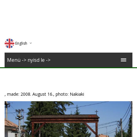
English
Deutsch
Menü -> nyisd le ->
Magyar
Romana
, made: 2008. August 16., photo: Nakiaki