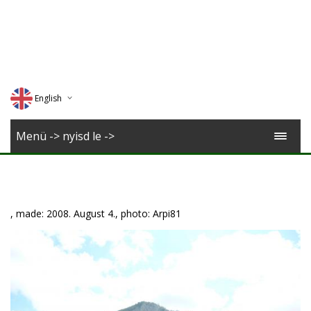
English
Deutsch
Menü -> nyisd le ->
Magyar
Romana
, made: 2008. August 4., photo: Arpi81