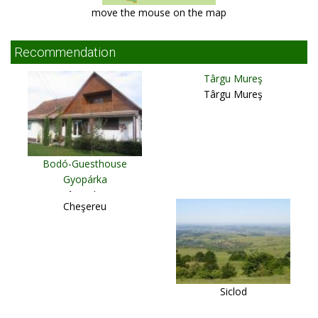
move the mouse on the map
Recommendation
Târgu Mureş
Târgu Mureş
Bodó-Guesthouse
Gyopárka
Sântimbru
Cheşereu
Siclod