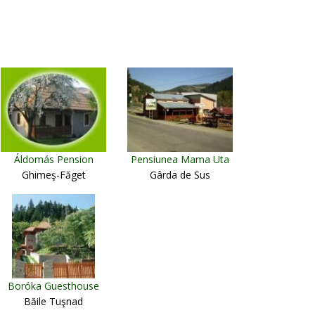
Áldomás Pension
Pensiunea Mama Uta
Ghimeş-Făget
Gârda de Sus
Boróka Guesthouse
Băile Tuşnad