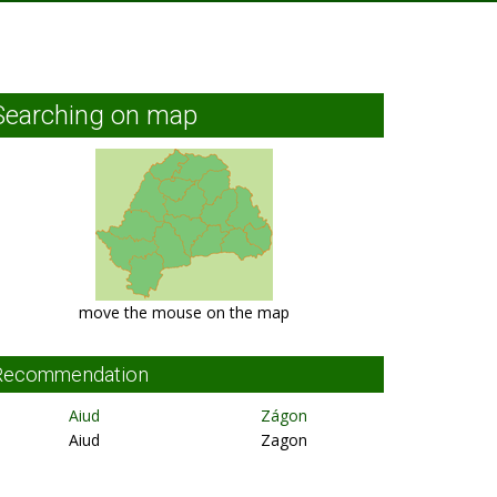
Searching on map
move the mouse on the map
Recommendation
Aiud
Zágon
Aiud
Zagon