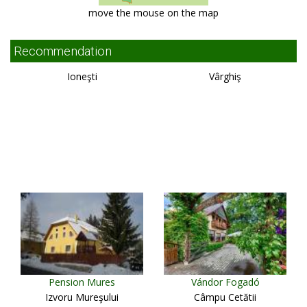
move the mouse on the map
Recommendation
Ioneşti
Vârghiş
Pension Mures
Vándor Fogadó
Izvoru Mureşului
Câmpu Cetătii