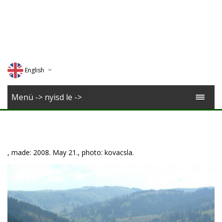
English
Deutsch
Menü -> nyisd le ->
Magyar
Romana
, made: 2008. May 21., photo: kovacsla.