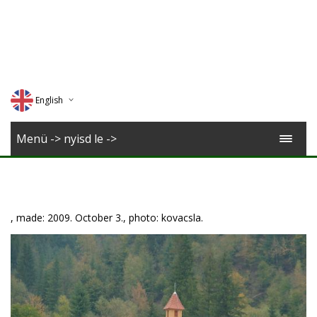
English
Deutsch
Menü -> nyisd le ->
Magyar
Romana
, made: 2009. October 3., photo: kovacsla.