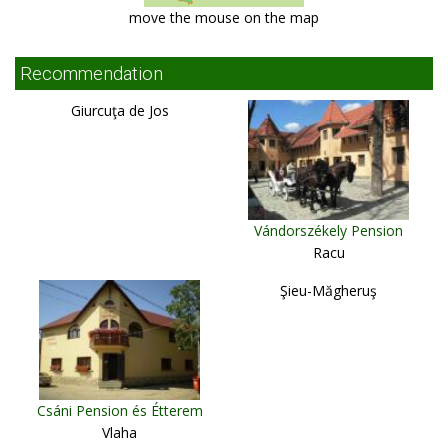
move the mouse on the map
Recommendation
Giurcuţa de Jos
Vándorszékely Pension
Racu
Şieu-Măgheruş
Csáni Pension és Étterem
Vlaha