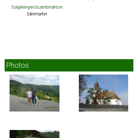
Odorheiu Secuiesc
Szépkenyerűszentmárton
Sânmartin
Photos