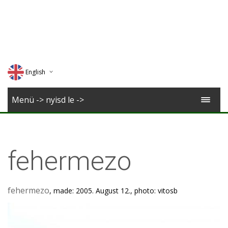
English
Deutsch
Menü -> nyisd le ->
Magyar
Romana
fehermezo
fehermezo
, made: 2005. August 12., photo: vitosb