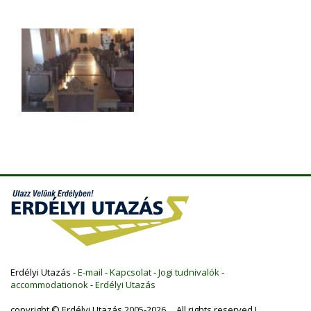
Erdélyi Utazás -
E-mail
-
Kapcsolat
-
Jogi tudnivalók
-
accommodationok
-
Erdélyi Utazás
copyright © Erdélyi Utazás 2005-2026 All rights reserved !