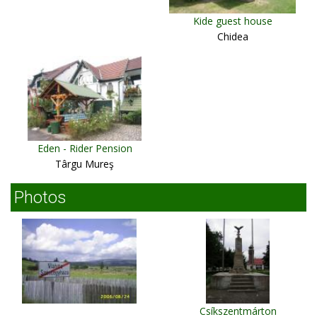
Kide guest house
Chidea
Eden - Rider Pension
Târgu Mureş
Photos
Csíkszentmárton