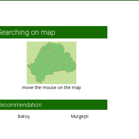
Searching on map
move the mouse on the map
Recommendation
Batoş
Murgeşti