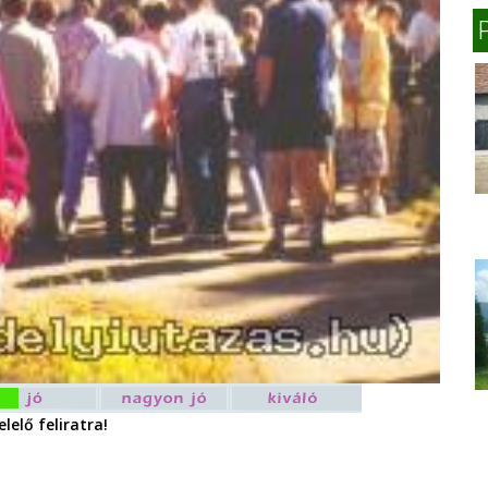
lelő feliratra!