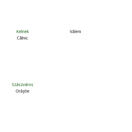
Kelnek
Văleni
Câlnic
Szászváros
Orăştie