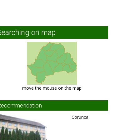
Searching on map
move the mouse on the map
Recommendation
Corunca