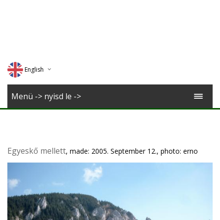
English
Deutsch
Menü -> nyisd le ->
Magyar
Romana
Egyeskő mellett
, made: 2005. September 12., photo: erno