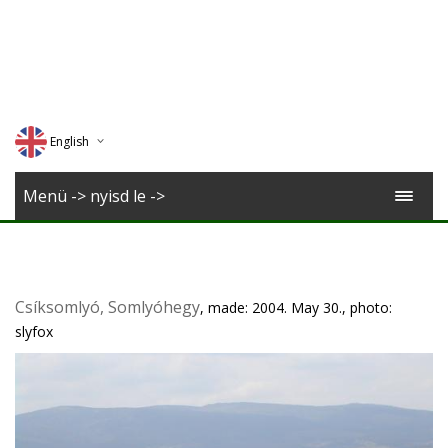
English
Deutsch
Menü -> nyisd le ->
Magyar
Romana
Csíksomlyó, Somlyóhegy
, made: 2004. May 30., photo:
slyfox