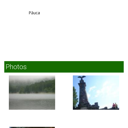
Păuca
Photos