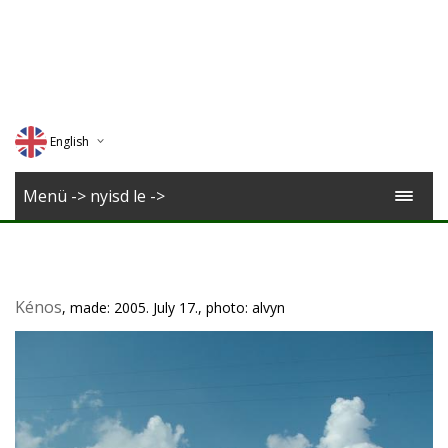
English
Deutsch
Menü -> nyisd le ->
Magyar
Romana
Kénos
, made: 2005. July 17., photo: alvyn