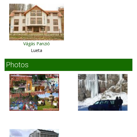
Vágás Panzió
Lueta
Photos