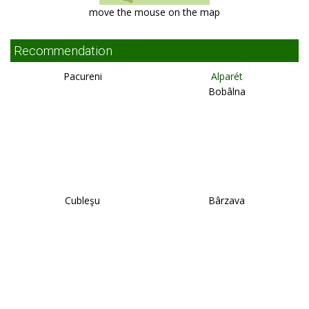
move the mouse on the map
Recommendation
Pacureni
Alparét
Bobâlna
Cubleşu
Bârzava