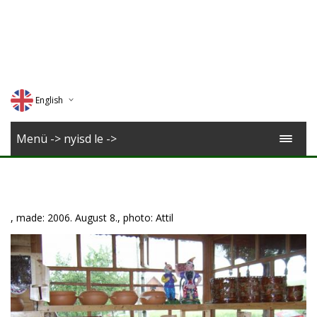
English
Deutsch
Menü -> nyisd le ->
Magyar
Romana
, made: 2006. August 8., photo: Attil