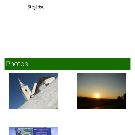
Stejărişu
Photos