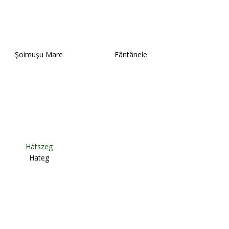
Şoimuşu Mare
Fântânele
Hátszeg
Hateg