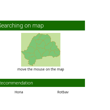
Searching on map
move the mouse on the map
Recommendation
Horia
Rotbav