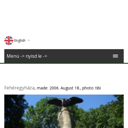
English
Deutsch
Menü -> nyisd le ->
Magyar
Romana
Fehéregyháza
, made: 2006. August 18., photo: tibi