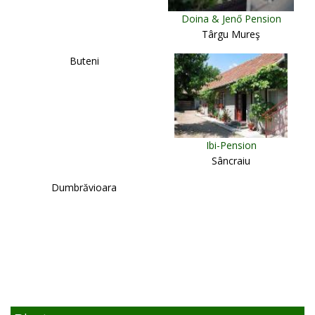
Doina & Jenő Pension
Târgu Mureş
Buteni
Ibi-Pension
Sâncraiu
Dumbrăvioara