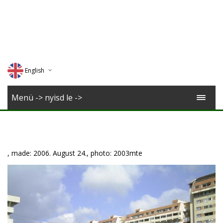
English
Deutsch
Menü -> nyisd le ->
Magyar
Romana
, made: 2006. August 24., photo: 2003mte