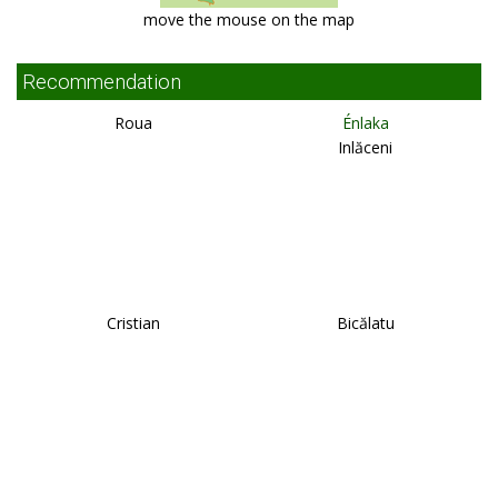
move the mouse on the map
Recommendation
Roua
Énlaka
Inlăceni
Cristian
Bicălatu