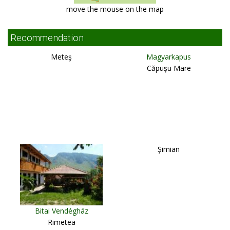
move the mouse on the map
Recommendation
Meteş
Magyarkapus
Căpuşu Mare
Şimian
Bitai Vendégház
Rimetea