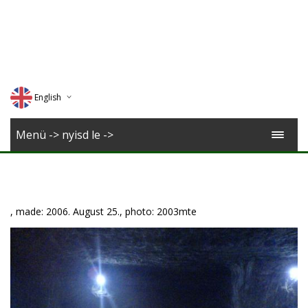
English
Deutsch
Menü -> nyisd le ->
Magyar
Romana
, made: 2006. August 25., photo: 2003mte