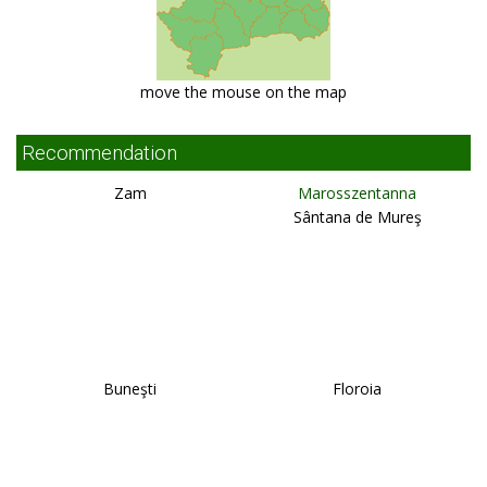
move the mouse on the map
Recommendation
Zam
Marosszentanna
Sântana de Mureş
Buneşti
Floroia