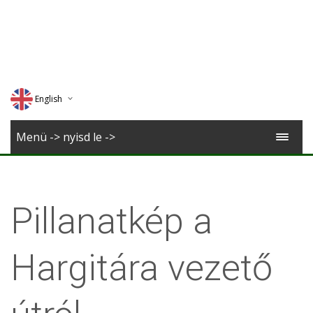
English
Deutsch
Menü -> nyisd le ->
Magyar
Romana
Pillanatkép a
Hargitára vezető