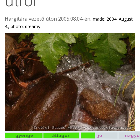
útról
Hargitára vezető úton 2005.08.04-én
, made: 2004. August
4., photo: dreamy