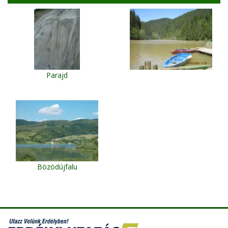
Parajd
Bözödújfalu