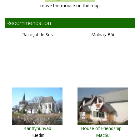
move the mouse on the map
Recommendation
Racoşul de Sus
Malnaş-Băi
Bánffyhunyad
House of Friendship -
Huedin
Macău