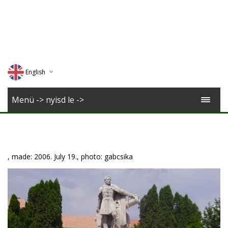
English
Deutsch
Menü -> nyisd le ->
Magyar
Romana
, made: 2006. July 19., photo: gabcsika