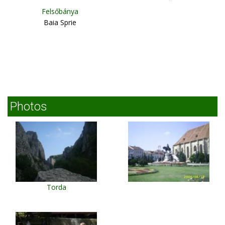
Macău
Felsőbánya
Baia Sprie
Photos
Torda