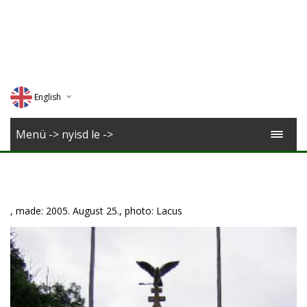
English
Deutsch
Menü -> nyisd le ->
Magyar
Romana
, made: 2005. August 25., photo: Lacus