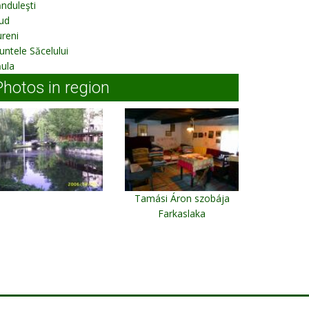
nduleşti
ud
reni
ntele Săcelului
ula
Photos in region
Tamási Áron szobája
Farkaslaka