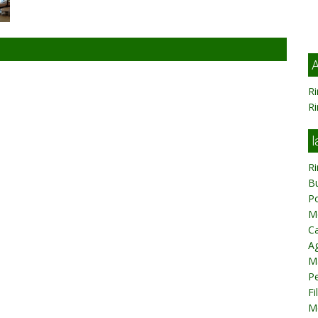
A
R
R
l
R
B
P
M
Ca
Ag
M
Pe
Fi
M