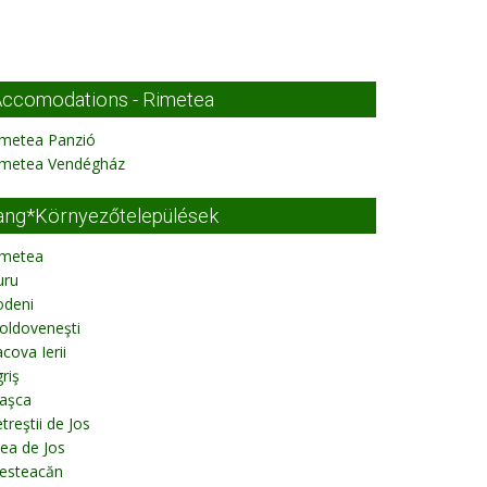
ccomodations - Rimetea
imetea Panzió
imetea Vendégház
ang*Környezőtelepülések
imetea
uru
odeni
oldoveneşti
cova Ierii
riş
aşca
treştii de Jos
lea de Jos
esteacăn