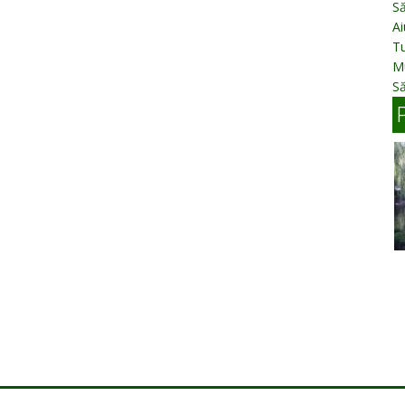
Să
Ai
Tu
Mu
Să