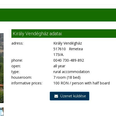
Király Vendégház adatai:
adress:
Király Vendégház
517610 Rimetea
173/A.
phone:
0040 730-489-892
open:
all year
type:
rural accommodation
houseroom:
7 room (18 bed)
informative prices:
100 RON / person with half board
Üzenet küldése